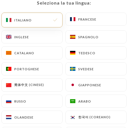
Seleziona la tua lingua:
Seleziona la tua lingua:
IT
MENU
FRANCESE
FRANCESE
ITALIANO
ITALIANO
INGLESE
INGLESE
SPAGNOLO
SPAGNOLO
/
PAGINA INIZIALE
CONTATTO
CATALANO
CATALANO
TEDESCO
TEDESCO
Contatto
PORTOGHESE
PORTOGHESE
SVEDESE
SVEDESE
简体中文 (CINESE)
简体中文 (CINESE)
GIAPPONESE
GIAPPONESE
RUSSO
RUSSO
ARABO
ARABO
Tamada
한국어 (COREANO)
한국어 (COREANO)
OLANDESE
OLANDESE