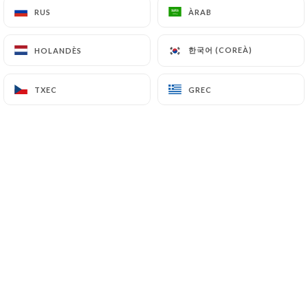
RUS
RUS
ÀRAB
ÀRAB
한국어 (COREÀ)
한국어 (COREÀ)
HOLANDÈS
HOLANDÈS
TXEC
TXEC
GREC
GREC