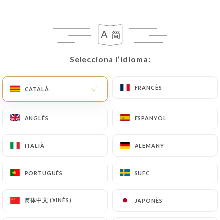
Selecciona l’idioma:
Selecciona l’idioma:
FRANCÈS
FRANCÈS
CATALÀ
CATALÀ
ANGLÈS
ANGLÈS
ESPANYOL
ESPANYOL
ITALIÀ
ITALIÀ
ALEMANY
ALEMANY
PORTUGUÈS
PORTUGUÈS
SUEC
SUEC
简体中文 (XINÈS)
简体中文 (XINÈS)
JAPONÈS
JAPONÈS