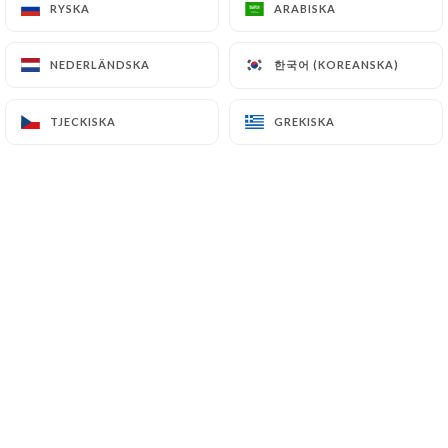
RYSKA
RYSKA
ARABISKA
ARABISKA
한국어 (KOREANSKA)
한국어 (KOREANSKA)
NEDERLÄNDSKA
NEDERLÄNDSKA
TJECKISKA
TJECKISKA
GREKISKA
GREKISKA