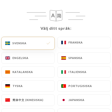
Välj ditt språk:
Välj ditt språk:
FRANSKA
FRANSKA
SVENSKA
SVENSKA
ENGELSKA
ENGELSKA
SPANSKA
SPANSKA
KATALANSKA
KATALANSKA
ITALIENSKA
ITALIENSKA
TYSKA
TYSKA
PORTUGISISKA
PORTUGISISKA
简体中文 (KINESISKA)
简体中文 (KINESISKA)
JAPANSKA
JAPANSKA