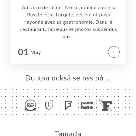
EM
Au bord de la mer Noire, coincé entre la
Russie et la Turquie, cet étroit pays
KA
rayonne avec sa gastronomie. Dans le
TÄLL
restaurant, tableaux et photos suspendus
LERI
aux...
ÖMEN
01
May
NY
ESS
TAKT
Du kan också se oss på …
Tamada