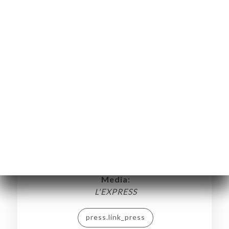
Tamada, ambassade de la cuisine
géorgienne
Media:
L'EXPRESS
press.link_press