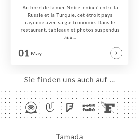
Au bord de la mer Noire, coincé entre la
ART
Russie et la Turquie, cet étroit pays
VIEREN
rayonne avec sa gastronomie. Dans le
LLUNG
restaurant, tableaux et photos suspendus
aux...
ERIE
RTUNG
01
May
NÜ
SSE
TAKT
Sie finden uns auch auf …
Tamada