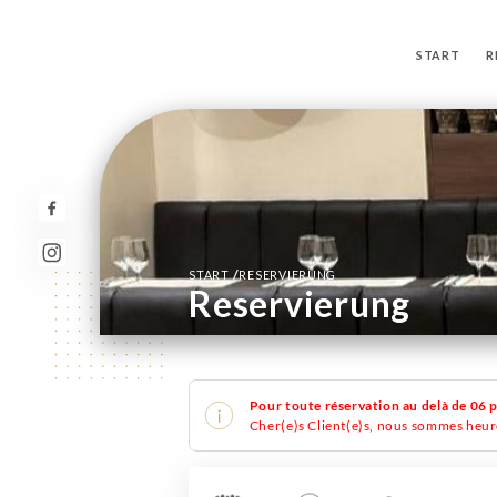
START
R
/
START
RESERVIERUNG
Reservierung