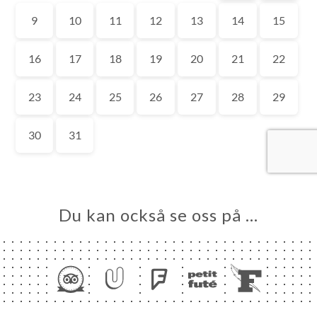
EM
KA
TÄLL
LERI
ÖMEN
NY
ESS
TAKT
Du kan också se oss på …