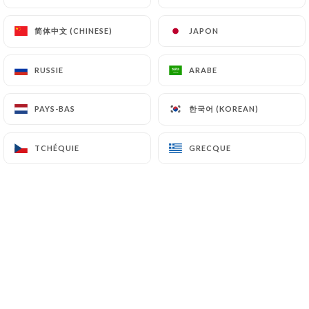
toute la place à l’essentiel : les
saveurs, les échanges et le plaisir de
partager un repas, dans le respect
简体中文 (CHINESE)
简体中文 (CHINESE)
JAPON
JAPON
de la tradition géorgienne. Que vous
souhaitiez découvrir la Géorgie pour
RUSSIE
RUSSIE
ARABE
ARABE
la première fois ou retrouver les
saveurs de ce pays, notre restaurant
한국어 (KOREAN)
한국어 (KOREAN)
PAYS-BAS
PAYS-BAS
géorgien vous accueille pour une
parenthèse gourmande où chaque
plat raconte une histoire et chaque
TCHÉQUIE
TCHÉQUIE
GRECQUE
GRECQUE
repas devient un voyage. Dégustez
notre carte en salle, profitez de
notre terrasse ou savourez la cuisine
géorgienne chez vous grâce à notre
service de vente à emporter. À taille
humaine, le restaurant Tamada se
prête également à la privatisation
pour vos événements privés, repas
de groupe, anniversaires ou soirées