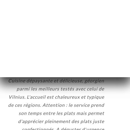
Guy C. كان تصنيفه
G
5/5
Très bonne cuisine et personnel
accueillant
07:42
•
30/03/2026
Pierre B. كان تصنيفه
P
5/5
Cuisine dépaysante et délicieuse, géorgien
parmi les meilleurs testés avec celui de
Vilnius. L'accueil est chaleureux et typique
de ces régions. Attention : le service prend
son temps entre les plats mais permet
d'apprécier pleinement des plats juste
confectionnés. A déguster d'urgence