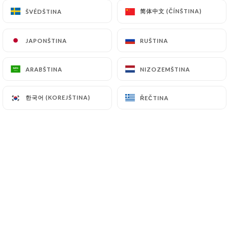
car nous étions perdus (on ne connaît pas
简体中文 (ČÍNŠTINA)
简体中文 (ČÍNŠTINA)
ŠVÉDŠTINA
ŠVÉDŠTINA
et la carte était incomplète. Il manquait la
moitié des plats.) Une fois l’entrée arrivée,
JAPONŠTINA
JAPONŠTINA
RUŠTINA
RUŠTINA
3’ plus tard un des plats. Autant dire que
si on veut manger chaud, il faut s’activer!
ARABŠTINA
ARABŠTINA
NIZOZEMŠTINA
NIZOZEMŠTINA
Le second arrive bien longtemps après. A
ni rien comprendre. On profite
한국어 (KOREJŠTINA)
한국어 (KOREJŠTINA)
ŘEČTINA
ŘEČTINA
tranquillement mais toujours avec son air
agacé, elle essaye de récupérer les plats
qui sont sur la table même si on a pas fini.
Pour finir, je demande l’addition, elle sort
son terminal et me presse pour que je paye
sans que je vois la note. Je ne reviendrai
pas à cause d’elle.
28/06/2026
•
07:48