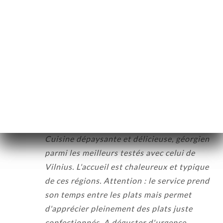
Hodnotil uživatel Guy C.
G
5/5
Très bonne cuisine et personnel
accueillant
30/03/2026
•
07:42
Hodnotil uživatel Pierre B.
P
5/5
Cuisine dépaysante et délicieuse, géorgien
parmi les meilleurs testés avec celui de
Vilnius. L'accueil est chaleureux et typique
de ces régions. Attention : le service prend
son temps entre les plats mais permet
d'apprécier pleinement des plats juste
confectionnés. A déguster d'urgence