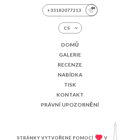
+33182077213
CS
DOMŮ
GALERIE
RECENZE
NABÍDKA
TISK
KONTAKT
PRÁVNÍ UPOZORNĚNÍ
STRÁNKY VYTVOŘENÉ POMOCÍ
V