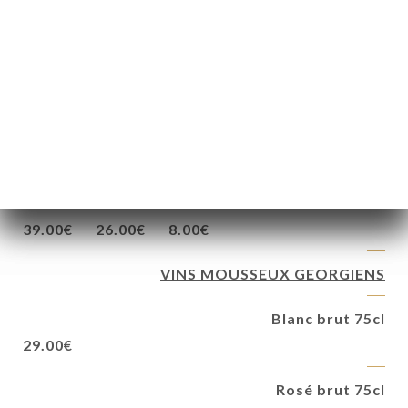
48.00€
Saperavi Qveri
Rouge sec, vin de jarre (Les saveurs :Fruits rouges)
39.00€
26.00€
8.00€
Rkatsiteli Qveri
Vin orange
39.00€
26.00€
8.00€
VINS MOUSSEUX GEORGIENS
Blanc brut 75cl
29.00€
Rosé brut 75cl