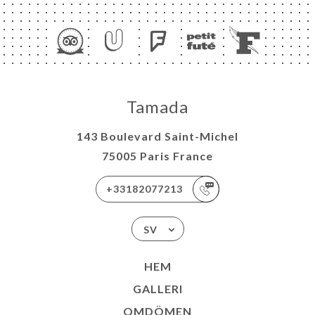
EM
KA
Tamada
TÄLL
143 Boulevard Saint-Michel
LERI
75005 Paris France
ÖMEN
NY
+33182077213
ESS
TAKT
SV
HEM
GALLERI
OMDÖMEN