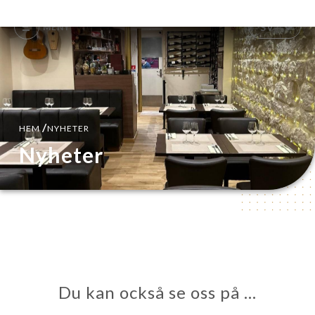
SV
MENY
/
HEM
NYHETER
Nyheter
Du kan också se oss på …