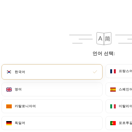
언어 선택:
언어 선택:
게시일: 2019-05-01
프랑스
프랑스
한국어
한국어
Tamada, ambassade de la cuisine
géorgienne
영어
영어
스페인
스페인
카탈로니아어
카탈로니아어
이탈리
이탈리
독일어
독일어
포르투
포르투