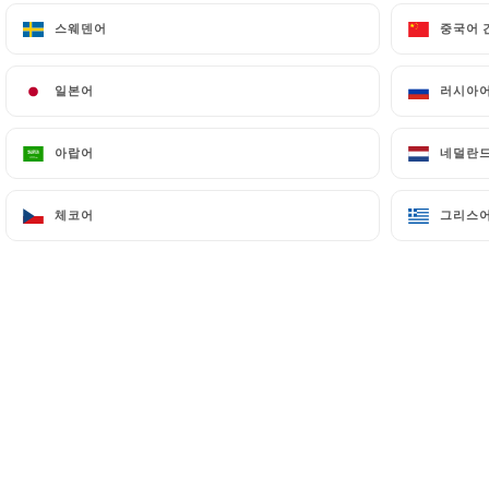
스웨덴어
스웨덴어
중국어 
중국어 
일본어
일본어
러시아
러시아
아랍어
아랍어
네덜란
네덜란
체코어
체코어
그리스
그리스