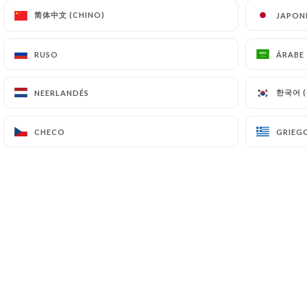
简体中文 (CHINO)
简体中文 (CHINO)
JAPON
JAPON
RUSO
RUSO
ÁRABE
ÁRABE
한국어 (
한국어 (
NEERLANDÉS
NEERLANDÉS
CHECO
CHECO
GRIEG
GRIEG