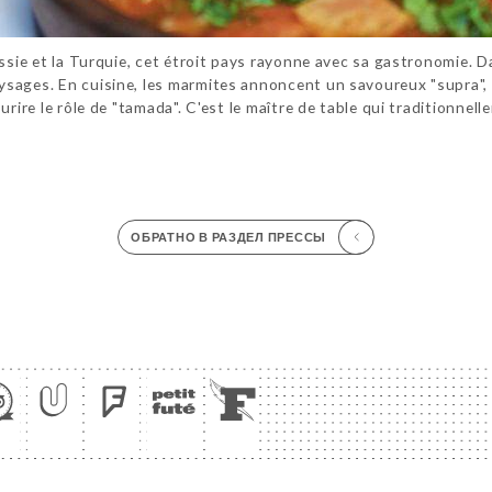
ussie et la Turquie, cet étroit pays rayonne avec sa gastronomie. 
sages. En cuisine, les marmites annoncent un savoureux "supra", l
rire le rôle de "tamada". C'est le maître de table qui traditionnell
ОБРАТНО В РАЗДЕЛ ПРЕССЫ