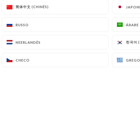
简体中文 (CHINÊS)
简体中文 (CHINÊS)
JAPON
JAPON
RUSSO
RUSSO
ÁRABE
ÁRABE
한국어 (
한국어 (
NEERLANDÊS
NEERLANDÊS
CHECO
CHECO
GREG
GREG