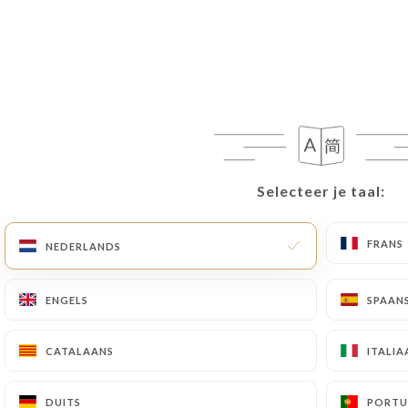
Selecteer je taal:
Selecteer je taal:
GEPLAATST OP 2019-05-01
Tamada, ambassade de la cuisine
FRANS
FRANS
NEDERLANDS
NEDERLANDS
géorgienne
ENGELS
ENGELS
SPAAN
SPAAN
CATALAANS
CATALAANS
ITALIA
ITALIA
DUITS
DUITS
PORTU
PORTU