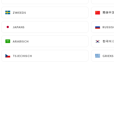
简体中文 
简体中文 
ZWEEDS
ZWEEDS
JAPANS
JAPANS
RUSSIS
RUSSIS
한국어 (
한국어 (
ARABISCH
ARABISCH
TSJECHISCH
TSJECHISCH
GRIEKS
GRIEKS